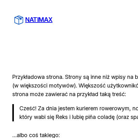
Przejdź
do
NATIMAX
treści
Przykładowa strona. Strony są inne niż wpisy na 
(w większości motywów). Większość użytkowników
strona może zawierać na przykład taką treść:
Cześć! Za dnia jestem kurierem rowerowym, no
który wabi się Reks i lubię piña coladę (oraz s
…albo coś takiego: